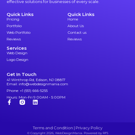
effective solutions for businesses of every scale.
Quick Links
Quick Links
Pricing
Home
Portfolio
About Us
Web Portfolio
Contact us
Reviews
Reviews
Services
Web Design
Logo Design
Get In Touch
41 Winthrop Rd, Edison, NJ 08817
Email: info@webdesignmania.com
Phone: +1 (551) 666-5255
Hours: Mon-Fri 9:00AM - 5:00PM
Terms and Condition
|
Privacy Policy
© Copyright 2026, WebDesignMania. Powered by RFS