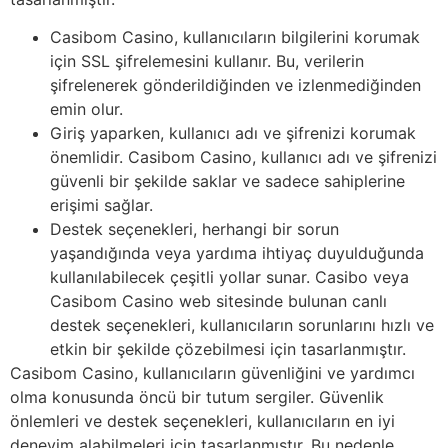
Casibom Casino, kullanıcıların bilgilerini korumak
için SSL şifrelemesini kullanır. Bu, verilerin
şifrelenerek gönderildiğinden ve izlenmediğinden
emin olur.
Giriş yaparken, kullanıcı adı ve şifrenizi korumak
önemlidir. Casibom Casino, kullanıcı adı ve şifrenizi
güvenli bir şekilde saklar ve sadece sahiplerine
erişimi sağlar.
Destek seçenekleri, herhangi bir sorun
yaşandığında veya yardıma ihtiyaç duyulduğunda
kullanılabilecek çeşitli yollar sunar. Casibo veya
Casibom Casino web sitesinde bulunan canlı
destek seçenekleri, kullanıcıların sorunlarını hızlı ve
etkin bir şekilde çözebilmesi için tasarlanmıştır.
Casibom Casino, kullanıcıların güvenliğini ve yardımcı
olma konusunda öncü bir tutum sergiler. Güvenlik
önlemleri ve destek seçenekleri, kullanıcıların en iyi
deneyim alabilmeleri için tasarlanmıştır. Bu nedenle,