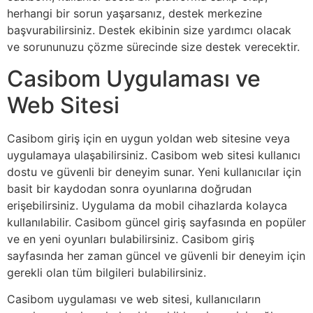
herhangi bir sorun yaşarsanız, destek merkezine
başvurabilirsiniz. Destek ekibinin size yardımcı olacak
ve sorununuzu çözme sürecinde size destek verecektir.
Casibom Uygulaması ve
Web Sitesi
Casibom giriş için en uygun yoldan web sitesine veya
uygulamaya ulaşabilirsiniz. Casibom web sitesi kullanıcı
dostu ve güvenli bir deneyim sunar. Yeni kullanıcılar için
basit bir kaydodan sonra oyunlarına doğrudan
erişebilirsiniz. Uygulama da mobil cihazlarda kolayca
kullanılabilir. Casibom güncel giriş sayfasında en popüler
ve en yeni oyunları bulabilirsiniz. Casibom giriş
sayfasında her zaman güncel ve güvenli bir deneyim için
gerekli olan tüm bilgileri bulabilirsiniz.
Casibom uygulaması ve web sitesi, kullanıcıların