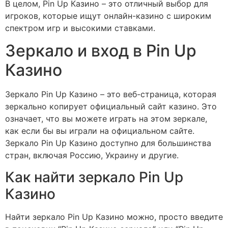
В целом, Pin Up Казино – это отличный выбор для
игроков, которые ищут онлайн-казино с широким
спектром игр и высокими ставками.
Зеркало и вход в Pin Up
Казино
Зеркало Pin Up Казино – это веб-страница, которая
зеркально копирует официальный сайт казино. Это
означает, что вы можете играть на этом зеркале,
как если бы вы играли на официальном сайте.
Зеркало Pin Up Казино доступно для большинства
стран, включая Россию, Украину и другие.
Как найти зеркало Pin Up
Казино
Найти зеркало Pin Up Казино можно, просто введите