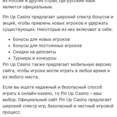
из России и других стран, где русский язык
является официальным.
Pin Up Casino предлагает широкий спектр бонусов и
акций, чтобы привлечь новых игроков и удержать
существующих. Некоторые из них включают в себя:
Бонусы для новых игроков
Бонусы для постоянных игроков
Скидки на депозиты
Турниры и конкурсы
Pin Up Casino также предлагает мобильную версию
сайта, чтобы игроки могли играть в любое время и
из любого места.
Если вы ищете надежный и безопасный способ
играть в онлайн-казино, то Pin Up Casino – ваш
выбор. Официальный сайт Pin Up Casino предлагает
широкий спектр игр, безопасный и честный игровой
процесс.