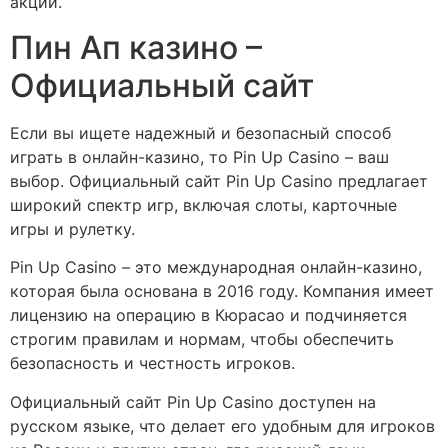
акций.
Пин Ап казино –
Официальный сайт
Если вы ищете надежный и безопасный способ
играть в онлайн-казино, то Pin Up Casino – ваш
выбор. Официальный сайт Pin Up Casino предлагает
широкий спектр игр, включая слоты, карточные
игры и рулетку.
Pin Up Casino – это международная онлайн-казино,
которая была основана в 2016 году. Компания имеет
лицензию на операцию в Кюрасао и подчиняется
строгим правилам и нормам, чтобы обеспечить
безопасность и честность игроков.
Официальный сайт Pin Up Casino доступен на
русском языке, что делает его удобным для игроков