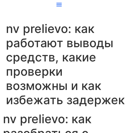
About Us
Website Design
Logo Design
Contact Us
nv prelievo: как
работают выводы
средств, какие
проверки
возможны и как
избежать задержек
nv prelievo: как