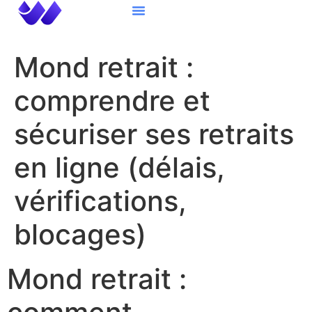
About Us
Website Design
Logo Design
Contact Us
Mond retrait :
comprendre et
sécuriser ses retraits
en ligne (délais,
vérifications,
blocages)
Mond retrait :