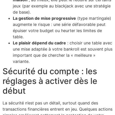
jeux (par exemple au blackjack avec une stratégie
de base).
La gestion de mise progressive
(type martingale)
augmente le risque : une série défavorable peut
épuiser votre budget ou heurter les limites de
table.
Le plaisir dépend du cadre
: choisir une table avec
une mise adaptée à votre bankroll est souvent plus
important que de chercher la « meilleure »
variante.
Sécurité du compte : les
réglages à activer dès le
début
La sécurité n’est pas un détail, surtout quand des
transactions financières entrent en jeu. Quelques actions