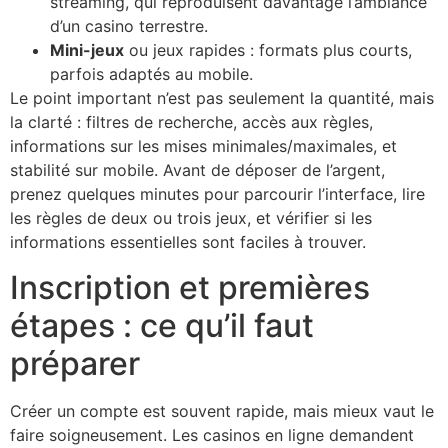
streaming, qui reproduisent davantage l’ambiance
d’un casino terrestre.
Mini-jeux
ou jeux rapides : formats plus courts,
parfois adaptés au mobile.
Le point important n’est pas seulement la quantité, mais
la clarté : filtres de recherche, accès aux règles,
informations sur les mises minimales/maximales, et
stabilité sur mobile. Avant de déposer de l’argent,
prenez quelques minutes pour parcourir l’interface, lire
les règles de deux ou trois jeux, et vérifier si les
informations essentielles sont faciles à trouver.
Inscription et premières
étapes : ce qu’il faut
préparer
Créer un compte est souvent rapide, mais mieux vaut le
faire soigneusement. Les casinos en ligne demandent