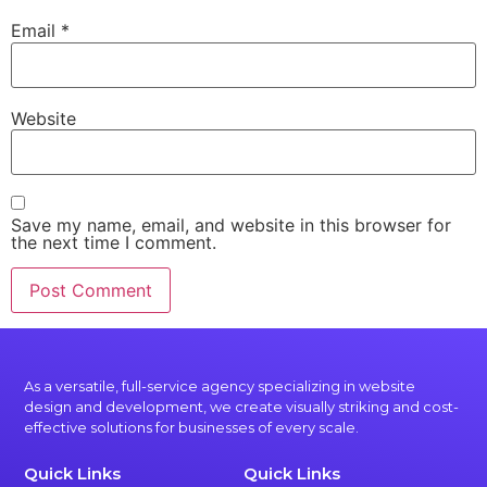
Email
*
Website
Save my name, email, and website in this browser for
the next time I comment.
As a versatile, full-service agency specializing in website
design and development, we create visually striking and cost-
effective solutions for businesses of every scale.
Quick Links
Quick Links