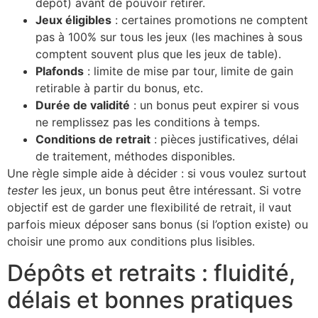
dépôt) avant de pouvoir retirer.
Jeux éligibles
: certaines promotions ne comptent
pas à 100% sur tous les jeux (les machines à sous
comptent souvent plus que les jeux de table).
Plafonds
: limite de mise par tour, limite de gain
retirable à partir du bonus, etc.
Durée de validité
: un bonus peut expirer si vous
ne remplissez pas les conditions à temps.
Conditions de retrait
: pièces justificatives, délai
de traitement, méthodes disponibles.
Une règle simple aide à décider : si vous voulez surtout
tester
les jeux, un bonus peut être intéressant. Si votre
objectif est de garder une flexibilité de retrait, il vaut
parfois mieux déposer sans bonus (si l’option existe) ou
choisir une promo aux conditions plus lisibles.
Dépôts et retraits : fluidité,
délais et bonnes pratiques