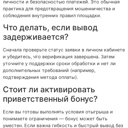
личности и безопасностью платежей. Это обычная
практика для предотвращения мошенничества и
соблюдения внутренних правил площадки.
Что делать, если вывод
задерживается?
Сначала проверьте статус заявки в личном кабинете
и убедитесь, что верификация завершена. Затем
уточните у поддержки сроки обработки и нет ли
дополнительных требований (например,
подтверждения метода оплаты).
Стоит ли активировать
приветственный бонус?
Если вы готовы выполнять условия отыгрыша и
понимаете ограничения — бонус может быть
уместен. Если важна гибкость и быстрый вывод без