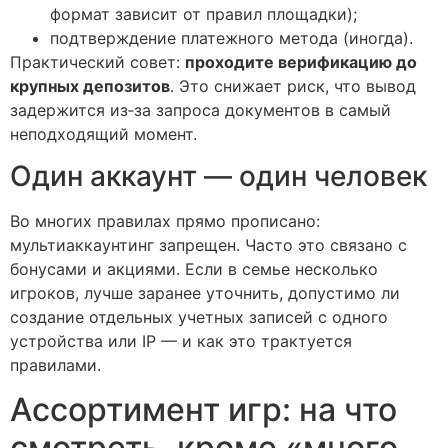
формат зависит от правил площадки);
подтверждение платежного метода (иногда).
Практический совет:
проходите верификацию до
крупных депозитов
. Это снижает риск, что вывод
задержится из‑за запроса документов в самый
неподходящий момент.
Один аккаунт — один человек
Во многих правилах прямо прописано:
мультиаккаунтинг запрещен. Часто это связано с
бонусами и акциями. Если в семье несколько
игроков, лучше заранее уточнить, допустимо ли
создание отдельных учетных записей с одного
устройства или IP — и как это трактуется
правилами.
Ассортимент игр: на что
смотреть, кроме «много