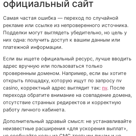
официальный сайт
Самая частая ошибка — переход по случайной
рекламе или ссылке из непроверенного источника.
Подделки могут выглядеть убедительно, но цель у
них одна: получить доступ к вашим данным или
платежной информации.
Если вы ищете официальный ресурс, лучше вводить
адрес вручную или пользоваться только
проверенным доменом. Например, если вы хотите
открыть площадку, которую ищут по запросу nv
casino, корректный адрес выглядит так:
nv
. После
перехода обратите внимание на совпадение домена,
отсутствие странных редиректов и корректную
работу личного кабинета.
Дополнительный здравый смысл: не устанавливайте
неизвестные расширения «для ускорения выплат»,
не сообщайте коды из СМС третьим лицам и не