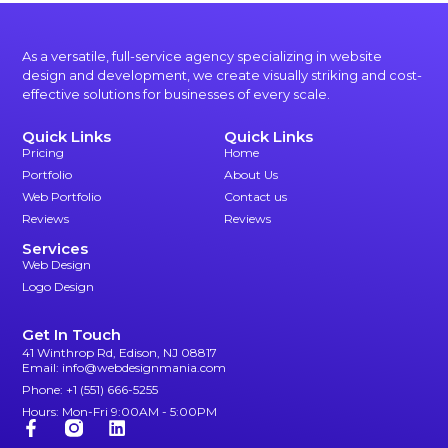
As a versatile, full-service agency specializing in website
design and development, we create visually striking and cost-
effective solutions for businesses of every scale.
Quick Links
Quick Links
Pricing
Home
Portfolio
About Us
Web Portfolio
Contact us
Reviews
Reviews
Services
Web Design
Logo Design
Get In Touch
41 Winthrop Rd, Edison, NJ 08817
Email: info@webdesignmania.com
Phone: +1 (551) 666-5255
Hours: Mon-Fri 9:00AM - 5:00PM