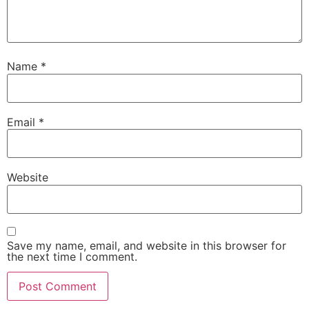
Name
*
Email
*
Website
Save my name, email, and website in this browser for
the next time I comment.