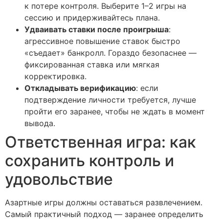
к потере контроля. Выберите 1–2 игры на
сессию и придерживайтесь плана.
Удваивать ставки после проигрыша
:
агрессивное повышение ставок быстро
«съедает» банкролл. Гораздо безопаснее —
фиксированная ставка или мягкая
корректировка.
Откладывать верификацию
: если
подтверждение личности требуется, лучше
пройти его заранее, чтобы не ждать в момент
вывода.
Ответственная игра: как
сохранить контроль и
удовольствие
Азартные игры должны оставаться развлечением.
Самый практичный подход — заранее определить