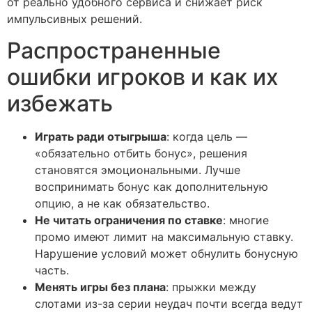
от реально удобного сервиса и снижает риск
импульсивных решений.
Распространенные
ошибки игроков и как их
избежать
Играть ради отыгрыша
: когда цель —
«обязательно отбить бонус», решения
становятся эмоциональными. Лучше
воспринимать бонус как дополнительную
опцию, а не как обязательство.
Не читать ограничения по ставке
: многие
промо имеют лимит на максимальную ставку.
Нарушение условий может обнулить бонусную
часть.
Менять игры без плана
: прыжки между
слотами из-за серии неудач почти всегда ведут