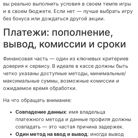
вы реально выполнить условия в своем темпе игры
и в своем бюджете. Если нет — лучше выбрать игру
без бонуса или дождаться другой акции.
Платежи: пополнение,
вывод, комиссии и сроки
Финансовая часть — один из ключевых критериев
доверия к сервису. В идеале в кассе должны быть
четко указаны доступные методы, минимальные/
максимальные суммы, возможные комиссии и
ожидаемое время обработки.
На что обращать внимание:
Совпадение данных
: имя владельца
платежного метода и данные профиля должны
совпадать — это частая причина задержек.
Один метод на ввод и вывод
: иногда вывод