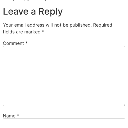
Leave a Reply
Your email address will not be published.
Required
fields are marked
*
Comment
*
Name
*