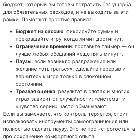
бюджет, который вы готовы потратить без ущерба
для обязательных расходов, и не выходить за эти
рамки. Помогают простые правила:
Бюджет на сессию
: фиксируйте сумму и
прекращайте игру, когда лимит достигнут.
Ограничение времени
: поставьте таймер — он
лучше любых обещаний «еще пять минут».
Паузы
: если возникло раздражение или
желание «отыграться», сделайте перерыв и
вернитесь к игре только в спокойном
состоянии.
Трезвая оценка
: результат в слотах и многих
играх зависит от случайности; «система» и
«чувство серии» часто обманывают.
Если вы замечаете, что контроль теряется, стоит
использовать инструменты самоограничения или
полностью сделать паузу. Это не про «строгость», а
про сохранение комфортного опыта.