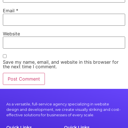
Email
*
Website
Save my name, email, and website in this browser for
the next time I comment.
As a versatile, full-service agency specializing in website
design and development, we create visually striking and cost-
effective solutions for businesses of every scale.
Quick Links
Quick Links