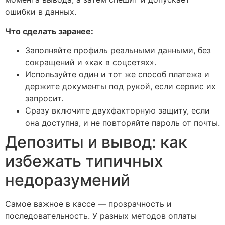
ошибки в данных.
Что сделать заранее:
Заполняйте профиль реальными данными, без
сокращений и «как в соцсетях».
Используйте один и тот же способ платежа и
держите документы под рукой, если сервис их
запросит.
Сразу включите двухфакторную защиту, если
она доступна, и не повторяйте пароль от почты.
Депозиты и вывод: как
избежать типичных
недоразумений
Самое важное в кассе — прозрачность и
последовательность. У разных методов оплаты