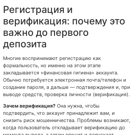
Регистрация и
верификация: почему это
важно до первого
депозита
Многие воспринимают регистрацию как
формальность, но именно на этом этапе
закладывается «финансовая гигиена» аккаунта.
Обычно потребуется электронная почта/телефон и
создание пароля, а дальше — подтверждения и, при
выводе средств, проверка личности (верификация).
Зачем верификация?
Она нужна, чтобы
подтвердить, что аккаунт принадлежит вам, и
снизить риск мошенничества. Проблемы возникают,
когда пользователь откладывает верификацию до
момента вывода, а затем спешит и допускает