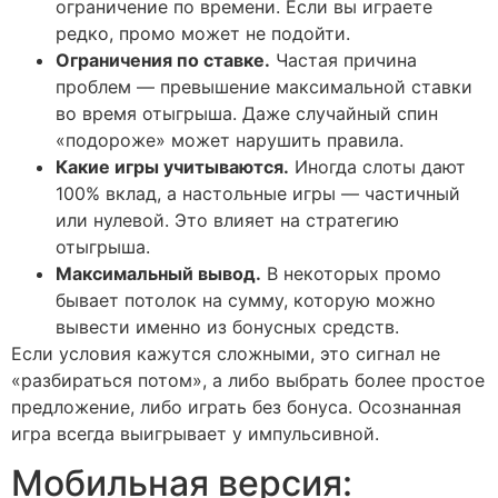
ограничение по времени. Если вы играете
редко, промо может не подойти.
Ограничения по ставке.
Частая причина
проблем — превышение максимальной ставки
во время отыгрыша. Даже случайный спин
«подороже» может нарушить правила.
Какие игры учитываются.
Иногда слоты дают
100% вклад, а настольные игры — частичный
или нулевой. Это влияет на стратегию
отыгрыша.
Максимальный вывод.
В некоторых промо
бывает потолок на сумму, которую можно
вывести именно из бонусных средств.
Если условия кажутся сложными, это сигнал не
«разбираться потом», а либо выбрать более простое
предложение, либо играть без бонуса. Осознанная
игра всегда выигрывает у импульсивной.
Мобильная версия: