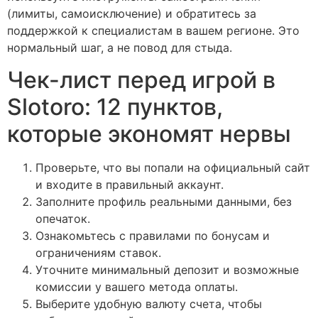
(лимиты, самоисключение) и обратитесь за
поддержкой к специалистам в вашем регионе. Это
нормальный шаг, а не повод для стыда.
Чек-лист перед игрой в
Slotoro: 12 пунктов,
которые экономят нервы
Проверьте, что вы попали на официальный сайт
и входите в правильный аккаунт.
Заполните профиль реальными данными, без
опечаток.
Ознакомьтесь с правилами по бонусам и
ограничениям ставок.
Уточните минимальный депозит и возможные
комиссии у вашего метода оплаты.
Выберите удобную валюту счета, чтобы