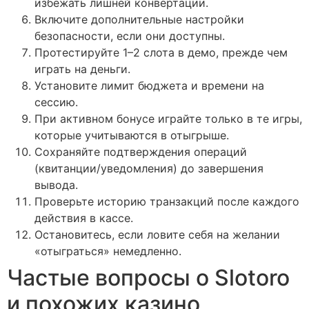
избежать лишней конвертации.
Включите дополнительные настройки
безопасности, если они доступны.
Протестируйте 1–2 слота в демо, прежде чем
играть на деньги.
Установите лимит бюджета и времени на
сессию.
При активном бонусе играйте только в те игры,
которые учитываются в отыгрыше.
Сохраняйте подтверждения операций
(квитанции/уведомления) до завершения
вывода.
Проверьте историю транзакций после каждого
действия в кассе.
Остановитесь, если ловите себя на желании
«отыграться» немедленно.
Частые вопросы о Slotoro
и похожих казино