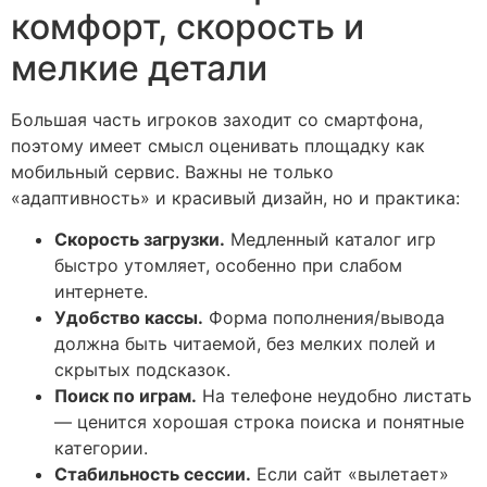
комфорт, скорость и
мелкие детали
Большая часть игроков заходит со смартфона,
поэтому имеет смысл оценивать площадку как
мобильный сервис. Важны не только
«адаптивность» и красивый дизайн, но и практика:
Скорость загрузки.
Медленный каталог игр
быстро утомляет, особенно при слабом
интернете.
Удобство кассы.
Форма пополнения/вывода
должна быть читаемой, без мелких полей и
скрытых подсказок.
Поиск по играм.
На телефоне неудобно листать
— ценится хорошая строка поиска и понятные
категории.
Стабильность сессии.
Если сайт «вылетает»