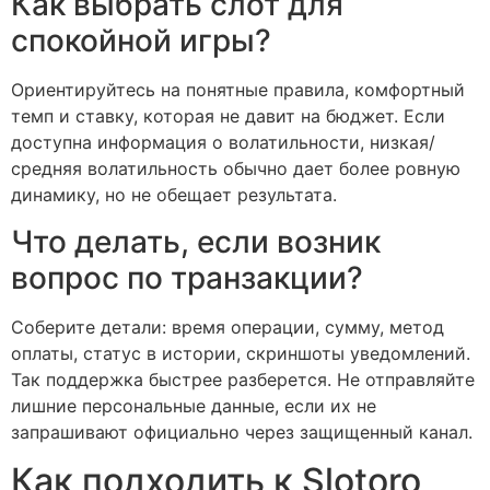
Как выбрать слот для
спокойной игры?
Ориентируйтесь на понятные правила, комфортный
темп и ставку, которая не давит на бюджет. Если
доступна информация о волатильности, низкая/
средняя волатильность обычно дает более ровную
динамику, но не обещает результата.
Что делать, если возник
вопрос по транзакции?
Соберите детали: время операции, сумму, метод
оплаты, статус в истории, скриншоты уведомлений.
Так поддержка быстрее разберется. Не отправляйте
лишние персональные данные, если их не
запрашивают официально через защищенный канал.
Как подходить к Slotoro