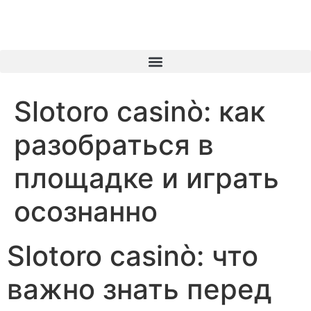
Slotoro casinò: как
разобраться в
площадке и играть
осознанно
Slotoro casinò: что
важно знать перед