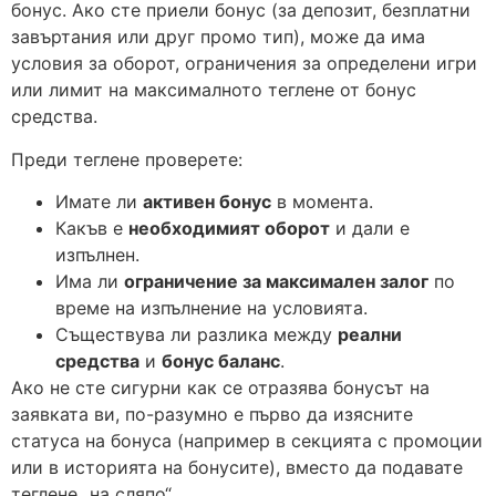
бонус. Ако сте приели бонус (за депозит, безплатни
завъртания или друг промо тип), може да има
условия за оборот, ограничения за определени игри
или лимит на максималното теглене от бонус
средства.
Преди теглене проверете:
Имате ли
активен бонус
в момента.
Какъв е
необходимият оборот
и дали е
изпълнен.
Има ли
ограничение за максимален залог
по
време на изпълнение на условията.
Съществува ли разлика между
реални
средства
и
бонус баланс
.
Ако не сте сигурни как се отразява бонусът на
заявката ви, по-разумно е първо да изясните
статуса на бонуса (например в секцията с промоции
или в историята на бонусите), вместо да подавате
теглене „на сляпо“.