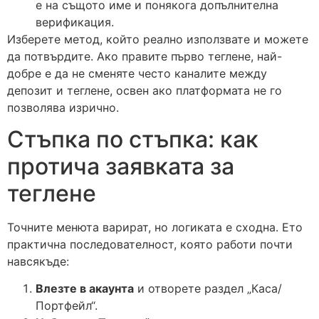
е на същото име и понякога допълнителна
верификация.
Изберете метод, който реално използвате и можете
да потвърдите. Ако правите първо теглене, най-
добре е да не сменяте често каналите между
депозит и теглене, освен ако платформата не го
позволява изрично.
Стъпка по стъпка: как
протича заявката за
теглене
Точните менюта варират, но логиката е сходна. Ето
практична последователност, която работи почти
навсякъде:
Влезте в акаунта
и отворете раздел „Каса/
Портфейл“.