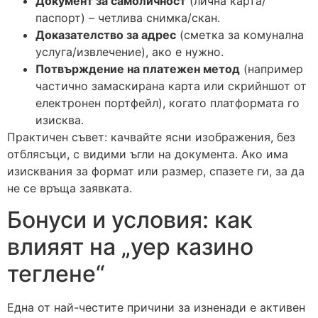
Документ за самоличност
(лична карта/
паспорт) – четлива снимка/скан.
Доказателство за адрес
(сметка за комунална
услуга/извлечение), ако е нужно.
Потвърждение на платежен метод
(например
частично замаскирана карта или скрийншот от
електронен портфейл), когато платформата го
изисква.
Практичен съвет: качвайте ясни изображения, без
отблясъци, с видими ъгли на документа. Ако има
изисквания за формат или размер, спазете ги, за да
не се връща заявката.
Бонуси и условия: как
влияят на „yep казино
теглене“
Една от най-честите причини за изненади е активен