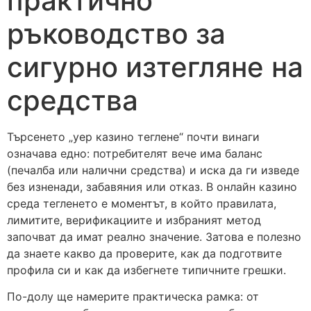
практично
ръководство за
сигурно изтегляне на
средства
Търсенето „yep казино теглене“ почти винаги
означава едно: потребителят вече има баланс
(печалба или налични средства) и иска да ги изведе
без изненади, забавяния или отказ. В онлайн казино
среда тегленето е моментът, в който правилата,
лимитите, верификациите и избраният метод
започват да имат реално значение. Затова е полезно
да знаете какво да проверите, как да подготвите
профила си и как да избегнете типичните грешки.
По-долу ще намерите практическа рамка: от