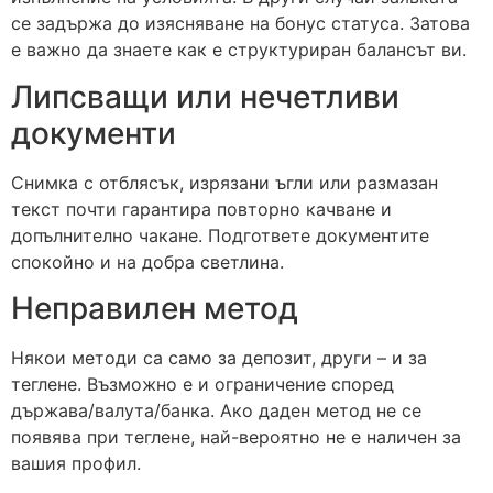
се задържа до изясняване на бонус статуса. Затова
е важно да знаете как е структуриран балансът ви.
Липсващи или нечетливи
документи
Снимка с отблясък, изрязани ъгли или размазан
текст почти гарантира повторно качване и
допълнително чакане. Подгответе документите
спокойно и на добра светлина.
Неправилен метод
Някои методи са само за депозит, други – и за
теглене. Възможно е и ограничение според
държава/валута/банка. Ако даден метод не се
появява при теглене, най-вероятно не е наличен за
вашия профил.