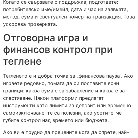
Когато се свързвате с поддръжка, подгответе:
потребителско име/имейл, дата и час на заявката,
метод, сума и евентуален номер на транзакция. Това
ускорява проверката.
Отговорна игра и
финансов контрол при
теглене
Тегленето е и добра точка за „финансова пауза“. Ако
играете редовно, помага да си поставите ясни
граници: каква сума е за забавление и каква е за
спестяване. Някои платформи предлагат
инструменти като лимити за депозит или временно
самоизключване; те са полезни, ако усетите, че
губите контрол над времето или бюджета.
Ако ви е трудно да прецените кога да спрете, най-