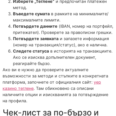
Изберете „Теглене“
и предпочитан платежен
метод.
Въведете сумата
в рамките на минималните/
максималните лимити.
Потвърдете данните
(IBAN, номер на портфейл,
притежател). Проверете за правописни грешки.
Потвърдете заявката
и запазете информация
(номер на транзакция/статус), ако е налична.
Следете статуса
в историята на транзакциите.
Ако се изисква допълнителен документ,
реагирайте бързо.
Ако ви е нужно да проверите актуалните
възможности за методи и стъпките в конкретната
платформа, започнете от официалния сайт:
yep
казино теглене
. Там обикновено са описани
наличните опции и изискванията за потвърждение
на профила.
Чек-лист за по-бързо и