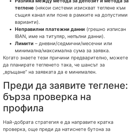
Разлика между метода за депозит и метода за
теглене
(някои системи изискват теглене към
същия канал или поне в рамките на допустими
варианти).
Неправилни платежни данни
(грешно изписан
IBAN, име на титуляр, непълни данни).
Лимити
– дневни/седмични/месечни или
минимална/максимална сума за заявка.
Когато знаете тези причини предварително, можете
да планирате тегленето така, че шансът за
„връщане“ на заявката да е минимален.
Преди да заявите теглене:
бърза проверка на
профила
Най-добрата стратегия е да направите кратка
проверка, още преди да натиснете бутона за