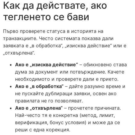
Как да действате, ако
тегленето се бави
Първо проверете статуса в историята на
транзакциите. Често системата показва дали
заявката е „в обработка“, „изисква действие“ или е
„отхвърлена“.
Ако е „изисква действие“
– обикновено става
дума за документ или потвърждение. Качете
необходимото и проверете дали е прието.
Ако е „в обработка“
– дайте разумно време и
не пускайте дублиращи заявки, освен ако
правилата не го позволяват.
Ако е „отхвърлена“
– прочетете причината.
Най-често тя е конкретна (метод, лимит,
верификация, бонус условия) и може да се
реши с една корекция.