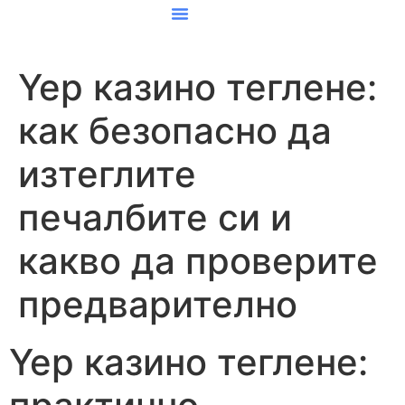
About Us
Website Design
Logo Design
Contact Us
Yep казино теглене:
как безопасно да
изтеглите
печалбите си и
какво да проверите
предварително
Yep казино теглене: