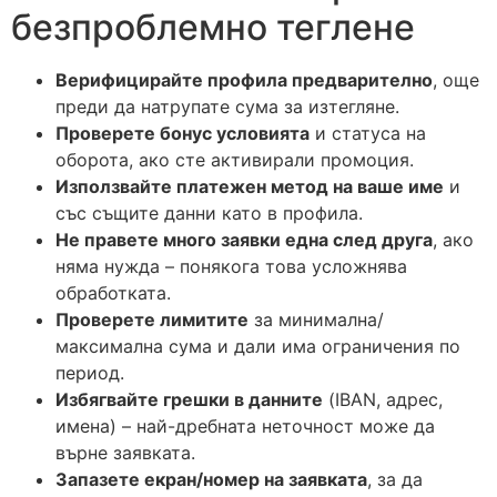
безпроблемно теглене
Верифицирайте профила предварително
, още
преди да натрупате сума за изтегляне.
Проверете бонус условията
и статуса на
оборота, ако сте активирали промоция.
Използвайте платежен метод на ваше име
и
със същите данни като в профила.
Не правете много заявки една след друга
, ако
няма нужда – понякога това усложнява
обработката.
Проверете лимитите
за минимална/
максимална сума и дали има ограничения по
период.
Избягвайте грешки в данните
(IBAN, адрес,
имена) – най-дребната неточност може да
върне заявката.
Запазете екран/номер на заявката
, за да