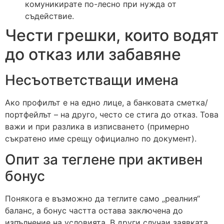
комуникирате по-лесно при нужда от
съдействие.
Чести грешки, които водят
до отказ или забавяне
Несъответстващи имена
Ако профилът е на едно лице, а банковата сметка/
портфейлът – на друго, често се стига до отказ. Това
важи и при разлика в изписването (примерно
съкратено име срещу официално по документ).
Опит за теглене при активен
бонус
Понякога е възможно да теглите само „реалния“
баланс, а бонус частта остава заключена до
изпълнение на условията. В други случаи заявката