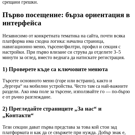
срещани грешки.
Първо посещение: бърза ориентация в
интерфейса
Независимо от конкретната тематика на сайта, почти всяка
платформа има сходна логика: начална страница,
навигационно меню, търсене/филтри, профил и секция с
настройки. При първо влизане си струва да отделите 3–5
минути за оглед, вместо веднага да натискате регистрация.
1) Проверете къде са ключовите менюта
Търсете основното меню (горе или встрани), както и
„бургера“ на мобилни устройства. Често там са най-важните
раздели. Ако има поле за търсене, използвайте го — по-бързо
е от ръчно разглеждане.
2) Прегледайте страниците „За нас“ и
„Контакти“
Тези секции дават първа представа за това кой стои зад
платформата и как да се свържете при нужда. Добър знак е,