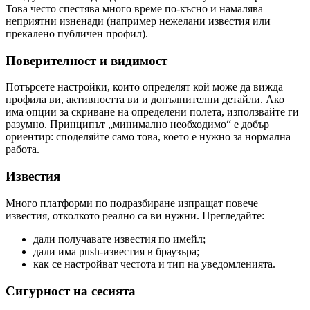
Това често спестява много време по-късно и намалява
неприятни изненади (например нежелани известия или
прекалено публичен профил).
Поверителност и видимост
Потърсете настройки, които определят кой може да вижда
профила ви, активността ви и допълнителни детайли. Ако
има опции за скриване на определени полета, използвайте ги
разумно. Принципът „минимално необходимо“ е добър
ориентир: споделяйте само това, което е нужно за нормална
работа.
Известия
Много платформи по подразбиране изпращат повече
известия, отколкото реално са ви нужни. Прегледайте:
дали получавате известия по имейл;
дали има push-известия в браузъра;
как се настройват честота и тип на уведомленията.
Сигурност на сесията