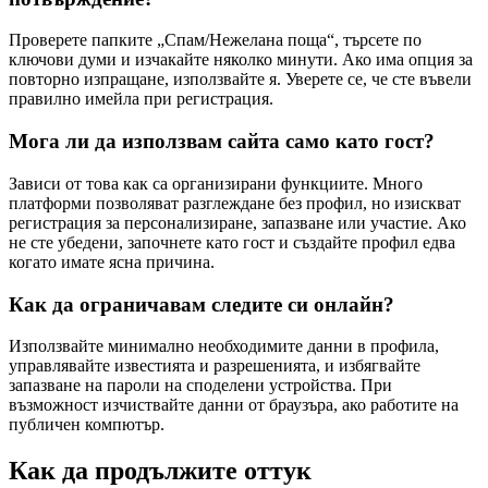
Проверете папките „Спам/Нежелана поща“, търсете по
ключови думи и изчакайте няколко минути. Ако има опция за
повторно изпращане, използвайте я. Уверете се, че сте въвели
правилно имейла при регистрация.
Мога ли да използвам сайта само като гост?
Зависи от това как са организирани функциите. Много
платформи позволяват разглеждане без профил, но изискват
регистрация за персонализиране, запазване или участие. Ако
не сте убедени, започнете като гост и създайте профил едва
когато имате ясна причина.
Как да ограничавам следите си онлайн?
Използвайте минимално необходимите данни в профила,
управлявайте известията и разрешенията, и избягвайте
запазване на пароли на споделени устройства. При
възможност изчиствайте данни от браузъра, ако работите на
публичен компютър.
Как да продължите оттук