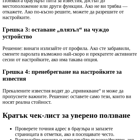
Понякога браузърът пита за известия, достъп до
местоположение или други функции. Ако не ви трябва —
откажете. Ако по-късно решите, можете да разрешите от
настройките.
Грешка 3: оставане „влязъл“ на чуждо
устройство
Решение: винаги излизайте от профила. Ако сте забравили,
сменете паролата възможно най-скоро и прекратете активните
сесии от настройките, ако има такава опция.
Грешка 4: пренебрегване на настройките за
известия
Прекалените известия водят до „привикване“ и може да
пропуснете важните. Решение: оставете само тези, които ви
носят реална стойност.
Кратък чек-лист за уверено ползване
Проверете точния адрес в браузъра и запазете
страницата в отметки, ако я посещавате често.
Разгледайте менюто и използвайте търсене/филтри, ако