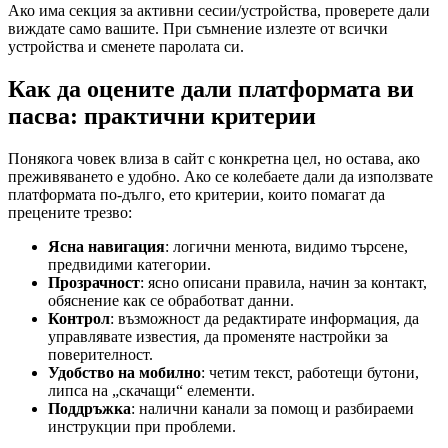
Ако има секция за активни сесии/устройства, проверете дали
виждате само вашите. При съмнение излезте от всички
устройства и сменете паролата си.
Как да оцените дали платформата ви
пасва: практични критерии
Понякога човек влиза в сайт с конкретна цел, но остава, ако
преживяването е удобно. Ако се колебаете дали да използвате
платформата по-дълго, ето критерии, които помагат да
прецените трезво:
Ясна навигация
: логични менюта, видимо търсене,
предвидими категории.
Прозрачност
: ясно описани правила, начин за контакт,
обяснение как се обработват данни.
Контрол
: възможност да редактирате информация, да
управлявате известия, да променяте настройки за
поверителност.
Удобство на мобилно
: четим текст, работещи бутони,
липса на „скачащи“ елементи.
Поддръжка
: налични канали за помощ и разбираеми
инструкции при проблеми.