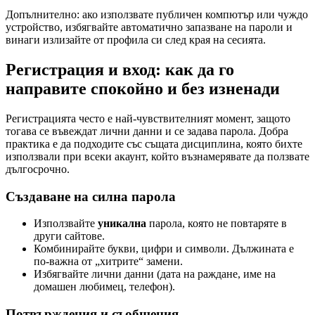
Допълнително: ако използвате публичен компютър или чуждо
устройство, избягвайте автоматично запазване на пароли и
винаги излизайте от профила си след края на сесията.
Регистрация и вход: как да го
направите спокойно и без изненади
Регистрацията често е най-чувствителният момент, защото
тогава се въвеждат лични данни и се задава парола. Добра
практика е да подходите със същата дисциплина, която бихте
използвали при всеки акаунт, който възнамерявате да ползвате
дългосрочно.
Създаване на силна парола
Използвайте
уникална
парола, която не повтаряте в
други сайтове.
Комбинирайте букви, цифри и символи. Дължината е
по-важна от „хитрите“ замени.
Избягвайте лични данни (дата на раждане, име на
домашен любимец, телефон).
Потвърждения и съобщения