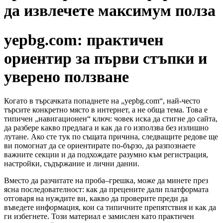
да извлечете максимум полза
yepbg.com: практичен
ориентир за първи стъпки и
уверено ползване
Когато в търсачката попаднете на „yepbg.com“, най-често
търсите конкретно място в интернет, а не обща тема. Това е
типичен „навигационен“ ключ: човек иска да стигне до сайта,
да разбере какво предлага и как да го използва без излишно
лутане. Ако сте тук по същата причина, следващите редове ще
ви помогнат да се ориентирате по-бързо, да разпознаете
важните секции и да подхождате разумно към регистрация,
настройки, съдържание и лични данни.
Вместо да разчитате на проба–грешка, може да минете през
ясна последователност: как да прецените дали платформата
отговаря на нуждите ви, какво да проверите преди да
въведете информация, кои са типичните препятствия и как да
ги избегнете. Този материал е замислен като практичен