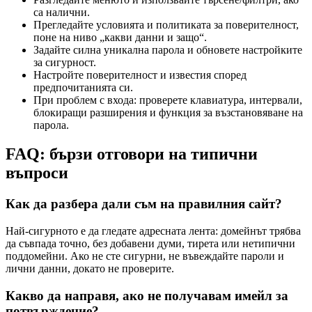
са налични.
Прегледайте условията и политиката за поверителност,
поне на ниво „какви данни и защо“.
Задайте силна уникална парола и обновете настройките
за сигурност.
Настройте поверителност и известия според
предпочитанията си.
При проблем с входа: проверете клавиатура, интервали,
блокиращи разширения и функция за възстановяване на
парола.
FAQ: бързи отговори на типични
въпроси
Как да разбера дали съм на правилния сайт?
Най-сигурното е да гледате адресната лента: домейнът трябва
да съвпада точно, без добавени думи, тирета или нетипични
поддомейни. Ако не сте сигурни, не въвеждайте пароли и
лични данни, докато не проверите.
Какво да направя, ако не получавам имейл за
потвърждение?