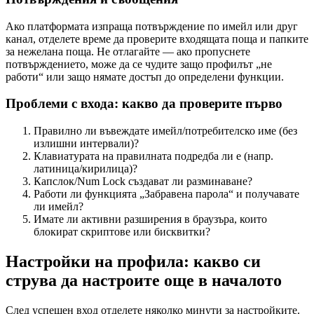
Ако платформата изпраща потвърждение по имейл или друг
канал, отделете време да проверите входящата поща и папките
за нежелана поща. Не отлагайте — ако пропуснете
потвърждението, може да се чудите защо профилът „не
работи“ или защо нямате достъп до определени функции.
Проблеми с входа: какво да проверите първо
Правилно ли въвеждате имейл/потребителско име (без
излишни интервали)?
Клавиатурата на правилната подредба ли е (напр.
латиница/кирилица)?
Капслок/Num Lock създават ли разминаване?
Работи ли функцията „Забравена парола“ и получавате
ли имейл?
Имате ли активни разширения в браузъра, които
блокират скриптове или бисквитки?
Настройки на профила: какво си
струва да настроите още в началото
След успешен вход отделете няколко минути за настройките.