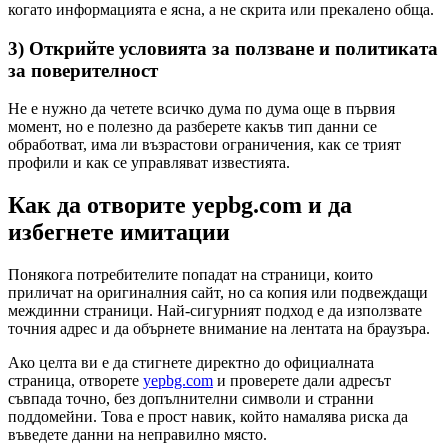
когато информацията е ясна, а не скрита или прекалено обща.
3) Открийте условията за ползване и политиката
за поверителност
Не е нужно да четете всичко дума по дума още в първия
момент, но е полезно да разберете какъв тип данни се
обработват, има ли възрастови ограничения, как се трият
профили и как се управляват известията.
Как да отворите yepbg.com и да
избегнете имитации
Понякога потребителите попадат на страници, които
приличат на оригиналния сайт, но са копия или подвеждащи
междинни страници. Най-сигурният подход е да използвате
точния адрес и да обърнете внимание на лентата на браузъра.
Ако целта ви е да стигнете директно до официалната
страница, отворете
yepbg.com
и проверете дали адресът
съвпада точно, без допълнителни символи и странни
поддомейни. Това е прост навик, който намалява риска да
въведете данни на неправилно място.