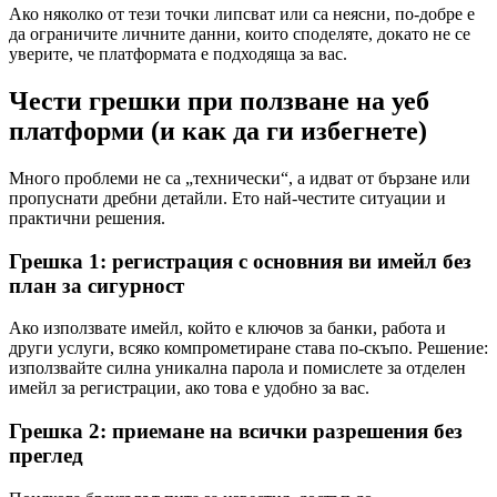
Ако няколко от тези точки липсват или са неясни, по-добре е
да ограничите личните данни, които споделяте, докато не се
уверите, че платформата е подходяща за вас.
Чести грешки при ползване на уеб
платформи (и как да ги избегнете)
Много проблеми не са „технически“, а идват от бързане или
пропуснати дребни детайли. Ето най-честите ситуации и
практични решения.
Грешка 1: регистрация с основния ви имейл без
план за сигурност
Ако използвате имейл, който е ключов за банки, работа и
други услуги, всяко компрометиране става по-скъпо. Решение:
използвайте силна уникална парола и помислете за отделен
имейл за регистрации, ако това е удобно за вас.
Грешка 2: приемане на всички разрешения без
преглед