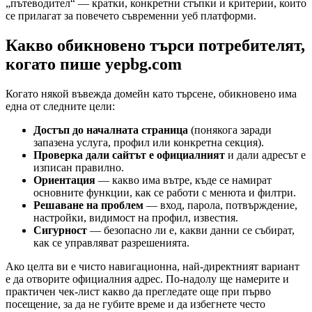
„пътеводител“ — кратки, конкретни стъпки и критерии, които
се прилагат за повечето съвременни уеб платформи.
Какво обикновено търси потребителят,
когато пише yepbg.com
Когато някой въвежда домейн като търсене, обикновено има
една от следните цели:
Достъп до началната страница
(понякога заради
запазена услуга, профил или конкретна секция).
Проверка дали сайтът е официалният
и дали адресът е
изписан правилно.
Ориентация
— какво има вътре, къде се намират
основните функции, как се работи с менюта и филтри.
Решаване на проблем
— вход, парола, потвърждение,
настройки, видимост на профил, известия.
Сигурност
— безопасно ли е, какви данни се събират,
как се управляват разрешенията.
Ако целта ви е чисто навигационна, най-директният вариант
е да отворите официалния адрес. По-надолу ще намерите и
практичен чек-лист какво да прегледате още при първо
посещение, за да не губите време и да избегнете често