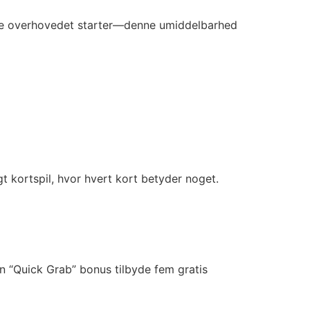
de overhovedet starter—denne umiddelbarhed
t kortspil, hvor hvert kort betyder noget.
en “Quick Grab” bonus tilbyde fem gratis