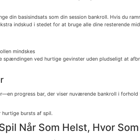
gange din basisindsats som din session bankroll. Hvis du ra
ekstra indskud i stedet for at bruge alle dine resterende mid
ollen mindskes
yde spændingen ved hurtige gevinster uden pludseligt at af
r
er—en progress bar, der viser nuværende bankroll i forhold 
hurtige bursts af spil.
 Spil Når Som Helst, Hvor Som