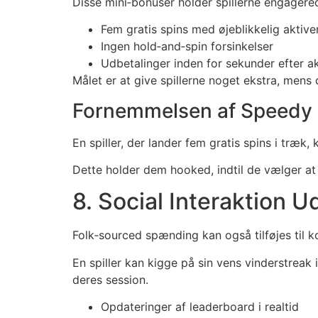
Disse mini‑bonuser holder spillerne engagered
Fem gratis spins med øjeblikkelig aktive
Ingen hold‑and‑spin forsinkelser
Udbetalinger inden for sekunder efter ak
Målet er at give spillerne noget ekstra, mens
Fornemmelsen af Speedy
En spiller, der lander fem gratis spins i træk,
Dette holder dem hooked, indtil de vælger at 
8. Social Interaktion 
Folk‑sourced spænding kan også tilføjes til k
En spiller kan kigge på sin vens vinderstreak i
deres session.
Opdateringer af leaderboard i realtid