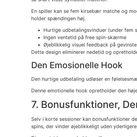
En spiller kan se fem kirsebær matche og 
holder spændingen høj.
Hurtige udbetalingsvinduer (under fem 
Ingen ventetid på free spin-skærme
Øjeblikkelig visuel feedback på gevinste
Dette design eliminerer nedetid og opretholde
Den Emosionelle Hook
Den hurtige udbetaling udløser en følelsesmæs
Denne emotionelle hook opretholder den høje
7. Bonusfunktioner, De
Selv i korte sessioner kan bonusfunktioner de
spins, der vinder øjeblikkeligt uden yderligere