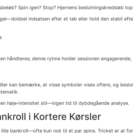
sbeløb? Spin igen? Stop? Hjernens beslutningskredsløb topp
egel—dobbel indsatsen efter et tab eller hold den stabil e
s
koen håndteres; denne rytme holder sessionen engagerende,
 spiller kan bemærke, at visse symboler vises oftere, og beslu
tematik.
den høje‑intensitet stil—ingen tid til dybdegående analyse.
nkroll i Kortere Kørsler
lille bankroll—ofte kun nok til et par spins. Tricket er at f