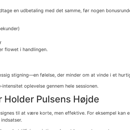
modtage en udbetaling med det samme, før nogen bonusrun
sekunder)
r
r flowet i handlingen.
sig stigning—en følelse, der minder om at vinde i et hurtig
‑intensitet oplevelse gennem hele sessionen.
r Holder Pulsens Højde
signes til at være korte, men effektive. For eksempel kan 
 indsatser.