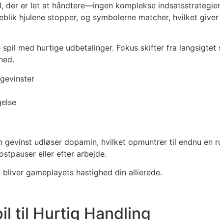
ud, der er let at håndtere—ingen komplekse indsatsstrategie
lik hjulene stopper, og symbolerne matcher, hvilket giver 
spil med hurtige udbetalinger. Fokus skifter fra langsigtet str
hed.
 gevinster
gelse
 gevinst udløser dopamin, hvilket opmuntrer til endnu en 
kostpauser eller efter arbejde.
r, bliver gameplayets hastighed din allierede.
il til Hurtig Handling