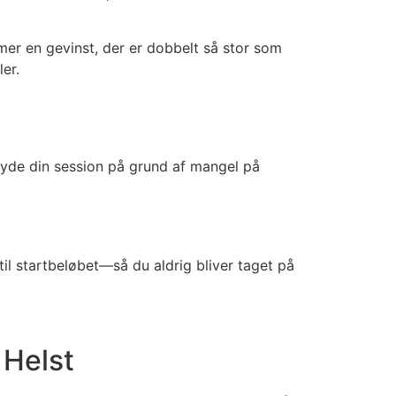
mmer en gevinst, der er dobbelt så stor som
ler.
bryde din session på grund af mangel på
til startbeløbet—så du aldrig bliver taget på
 Helst