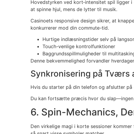
Hovedstyrken ved kort‑intensitet spil ligger i
at spinne hjul, mens de lytter til musik.
Casinoets responsive design sikrer, at knappe
konkurrerer mod din commute-tid.
Hurtige indlæsningstider selv på lang
Touch-venlige kontrolfunktioner
Baggrundsspillmuligheder til multitaskin
Denne bekvemmelighed forvandler hverdagens r
Synkronisering på Tværs 
Hvis du starter på din telefon og afslutter p
Du kan fortsætte præcis hvor du slap—ingen g
6. Spin-Mechanics, Der
Den virkelige magi i korte sessioner kommer fr
så snart visse symboler matcher.