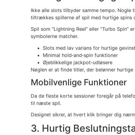
Ikke alle slots tilbyder samme tempo. Nogle t
tiltrækkes spillerne af spil med hurtige spins
Spil som “Lightning Reel” eller “Turbo Spin” e
symbolerne matcher.
Slots med lav varians for hurtige gevins
Minimal hold‑and‑spin funktioner
Øjeblikkelige jackpot-udløsere
Nøglen er at finde titler, der belønner hurtig
Mobilvenlige Funktioner
Da de fleste korte sessioner foregår på telefon
til næste spil.
Designet sikrer, at hvert klik bringer dig nær
3. Hurtig Beslutningst