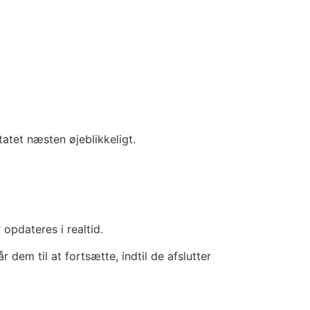
tatet næsten øjeblikkeligt.
opdateres i realtid.
 dem til at fortsætte, indtil de afslutter